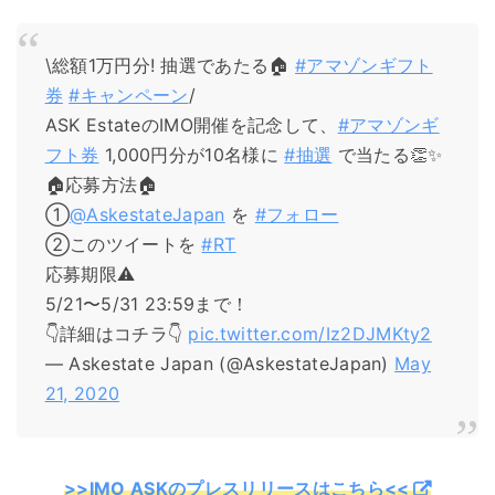
\総額1万円分! 抽選であたる🏠
#アマゾンギフト
券
#キャンペーン
/
ASK EstateのIMO開催を記念して、
#アマゾンギ
フト券
1,000円分が10名様に
#抽選
で当たる👏✨
🏠応募方法🏠
①
@AskestateJapan
を
#フォロー
②このツイートを
#RT
応募期限⚠️
5/21〜5/31 23:59まで！
👇詳細はコチラ👇
pic.twitter.com/Iz2DJMKty2
— Askestate Japan (@AskestateJapan)
May
21, 2020
>>IMO ASKのプレスリリースはこちら<<