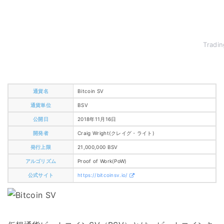
Trad
通貨名
Bitcoin SV
通貨単位
BSV
公開日
2018年11月16日
開発者
Craig Wright(クレイグ・ライト)
発行上限
21,000,000 BSV
アルゴリズム
Proof of Work(PoW)
公式サイト
https://bitcoinsv.io/