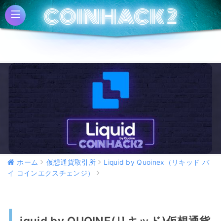
COINHACK 2
COINHACK 2
ホーム
仮想通貨取引所
Liquid by Quoinex（リキッド バ
イ コインエクスチェンジ）
L
iquid by QUOINE(リキッド)仮想通貨