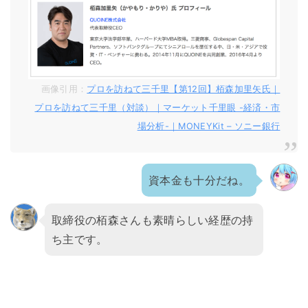
画像引用：
プロを訪ねて三千里【第12回】栢森加里矢氏｜
プロを訪ねて三千里（対談）｜マーケット千里眼 -経済・市
場分析-｜MONEYKit – ソニー銀行
資本金も十分だね。
取締役の栢森さんも素晴らしい経歴の持
ち主です。