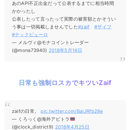
あのAPI不正出金だって公表するまでに相当時間
かかったし
公表したって言ったって実際の被害額とかそうい
う事は一切掲載しませんでした
#zaif
#ザイフ
#テックビューロ
— メルヴィ@モナコイントレーダー
(@mona73940)
2018年5月14日
日常も強制ロスカでキツいZaif
zaifの日常。
pic.twitter.com/BaiJRfb28e
— くろっく@海外アビトラ
(@clock_district9)
2018年4月25日