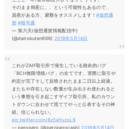
そのまま倒産に、、という可能性もあるので、
資産がある方、避難をオススメします！
#仮想通
貨
#暗号通
— 第六天(仮想通貨情報配信中)
(@dairokuten666)
2018年5月14日
これがZAIF取引所で発生している致命的バグ
「BCH無限増殖バグ」の全てです。実際に取引や
約定が完了そして反映されたまま二日以上経過。
またもや存在しない数量が生み出され使われると
いう事態を引き起こすザイフ取引所。私のカウン
トダウンに合わせて慌ててやっと公表するその神
経。信じられない。
pic.twitter.com/8z5eYuzoL9
— peropero (@peroperocash)
2018年5月14日