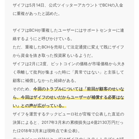
ザイフは5月14日、公式ツイッターアカウントでBCHの入金
に重複があったと認めた。
ザイフはBCHが重複したユーザーにはサポートセンターに連
絡するようにと呼びかけている。
ただ、重複したBCHを売却して法定通貨に変えて既にザイフ
から資金を抜き取った投資家もいるようだ。
ザイフは2月に2度、ビットコインの価格が市場価格から大き
く乖離して批判が集まった時に「異常ではない」と主張して
顧客に補償しなかった経緯がある。
そのため、
今回のトラブルについては「前回が顧客のせいな
ら、今回はザイフのせいだからユーザーが補償する必要はな
い」との声が広がっている。
ザイフを運営するテックビューロ社が官報で公表した直近の
決算によると、2017年3月末の累積損失は4億2130万円だっ
た(2018年3月末は現時点で未公表)。