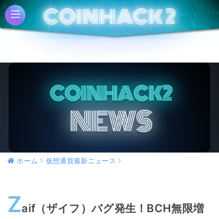
COINHACK 2
COINHACK 2
ホーム
仮想通貨最新ニュース
Z
aif（ザイフ）バグ発生！BCH無限増