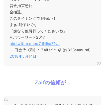
資金拘束恐れ
全撤退。
このタイミングで 阿保か！
まぁ 阿保やでな
「嫌なら他所行ってくださいね」
※ パワーワード2017
pic.twitter.com/7dNIhxZ1vJ
— 田舎侍《和》〜Zaifer”〜🍃 (@328samurai)
2018年5月14日
Zaifの信頼が…