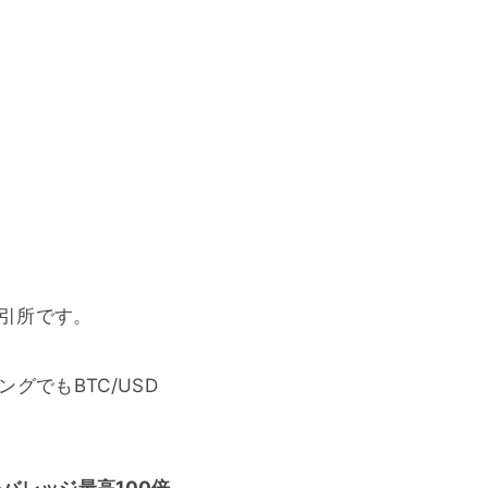
引所です。
グでもBTC/USD
レバレッジ最高100倍