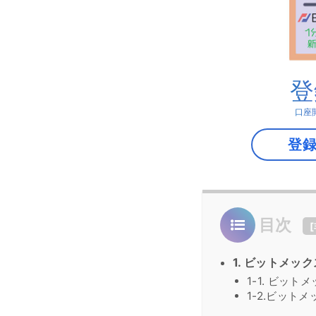
登
口座
登
目次
[
1. ビットメッ
1-1. ビッ
1-2.ビット