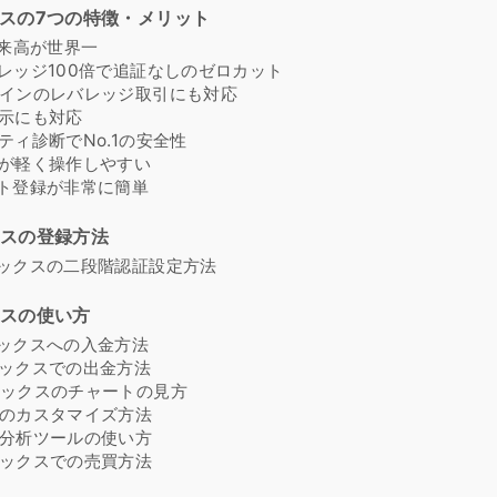
クスの7つの特徴・メリット
の出来高が世界一
レバレッジ100倍で追証なしのゼロカット
トコインのレバレッジ取引にも対応
語表示にも対応
リティ診断でNo.1の安全性
バーが軽く操作しやすい
ウント登録が非常に簡単
クスの登録方法
トメックスの二段階認証設定方法
クスの使い方
トメックスへの入金方法
トメックスでの出金方法
トメックスのチャートの見方
ートのカスタマイズ方法
ート分析ツールの使い方
トメックスでの売買方法