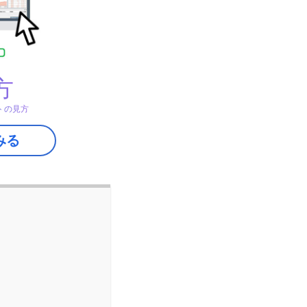
方
トの見方
みる