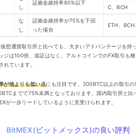
証拠金維持率80%以下
し
C、BCH
な
証拠金維持率が75%を下回
ETH、BCH
し
った場合
な国内仮想通貨取引所と比べても、大きいアドバンテージを持
ッジは100倍、追証はなく、アルトコインでのFX取引も種
応されています。
準が他よりも低い点
にも注目です。200BTC以上の取引の
400BTCまでで75%未満となっております。国内取引所と比
MEXが一歩リードしているように見受けられます。
BitMEX(ビットメックス)の良い評判