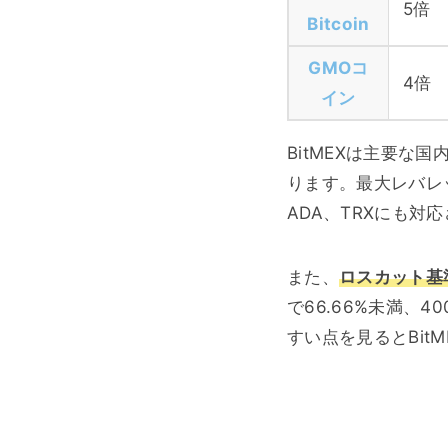
5倍
Bitcoin
GMOコ
4倍
イン
BitMEXは主要
ります。最大レバレ
ADA、TRXにも対
また、
ロスカット基
で66.66%未満、
すい点を見るとBit