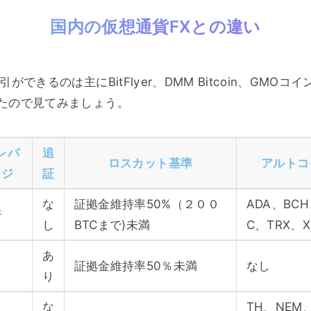
国内の仮想通貨FXとの違い
ができるのは主にBitFlyer、DMM Bitcoin、GMO
たので見てみましょう。
レバ
追
ロスカット基準
アルトコ
ッジ
証
な
証拠金維持率50%（２００
ADA、BCH
倍
し
BTCまで)未満
C、TRX、X
あ
証拠金維持率50％未満
なし
り
な
TH、NEM、