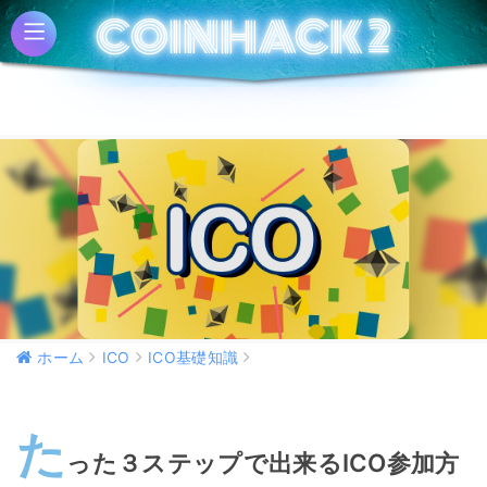
COINHACK 2
COINHACK 2
ホーム
ICO
ICO基礎知識
た
った３ステップで出来るICO参加方