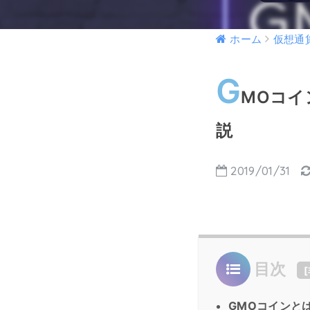
ホーム
仮想通
G
MOコイ
説
2019/01/31
目次
[
GMOコインと