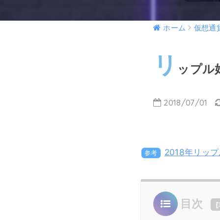
ホーム
仮想通
リ
ップル
2018/07/01
2018年リ
参考
目次
[