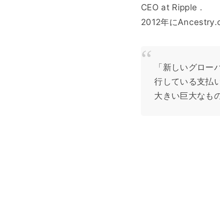
CEO at Ripple .
2012年にAncest
「新しいグローバ
行している支払
大きい巨大なも