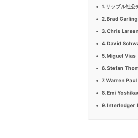
1.リップル社
2.Brad Ga
3.Chris L
4.David S
5.Miguel Vi
6.Stefan 
7.Warren 
8.Emi Yosh
9.Interled