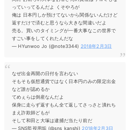
っていってるんだよ くそやろが
俺は 日本円しか預けてないから関係ないんだけど
返すだけで済むと思うなら大きな間違いだよ
売る。買いのタイミングが一番大事なこの世界で
すごい事をしてくれたんだな
— HYunwoo Jo (@note3344)
2018年2月3日
なぜ出金再開の日付を言わない
そもそも仮想通貨ではなく日本円のみの限定出金
など誰が認めるか
てめぇらは倒産なんだよ
保身に走らず返すもん全て返してさっさと潰れち
まえ詐欺師どもが
そして和田と大塚は逮捕だ当たり前だ
— SNS監視用垢 (@sns_kanshi)
2018年2月3日