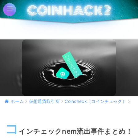
COINHACK 2
COINHACK 2
ホーム
仮想通貨取引所
Coincheck（コインチェック）
コ
インチェックnem流出事件まとめ！