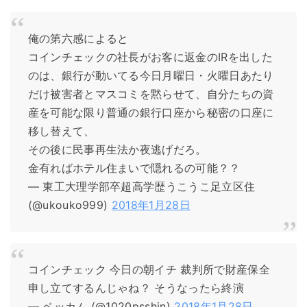
俺の第六感によると
コインチェックの社長がお客に返金のIRを出した
のは、銀行が動いてる今日月曜日・火曜日あたり
だけ被害者とマスコミを黙らせて、自分たちの資
産を可能な限り普通の銀行口座から秘密の口座に
移し替えて、
その後に民事再生法か夜逃げだろ。
金有ればホテル住まいで隠れるの可能？？
— 東工大理学部卒超高学歴うこうこ足立区住
(@ukouko999)
2018年1月28日
コインチェック 今日の朝イチ 裁判所で財産保全
申し立てするんじゃね？ そうなったら終演
— ベッカム (@1020psshin)
2018年1月28日