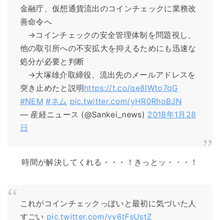
金融庁、仮想通貨流出のコインチェックに業務改
善命令へ
→コインチェックの安全管理体制を問題視し、
他の取引所への不安拡大を抑えるためにも迅速な
処分が必要と判断
→大塚雄介取締役、流出先のメールアドレスを
突き止めたと説明
https://t.co/qe8IWto7qG
#NEM
#ネム
pic.twitter.com/yHR0RhoBJN
— 産経ニュース (@Sankei_news)
2018年1月28
日
時間が解決してくれる・・・！きっとッ・・・！
これがコインチェックっぽいと最初に気づいた人
すごい
pic.twitter.com/vy6tFsUstZ