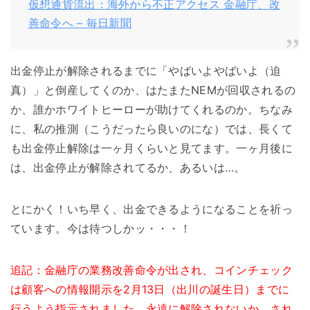
仮想通貨流出：海外から不正アクセス 金融庁、改
善命令へ – 毎日新聞
出金停止が解除されるまでに「やばいよやばいよ（迫
真）」と倒産してくのか、はたまたNEMが回収されるの
か、誰かホワイトヒーローが助けてくれるのか。ちなみ
に、私の推測（こうだったら良いのにな）では、長くて
も出金停止解除は一ヶ月くらいと見てます。一ヶ月後に
は、出金停止が解除されてるか、あるいは…。
とにかく！いち早く、出金できるようになることを祈っ
ています。今は待つしかッ・・・！
追記：金融庁の業務改善命令が出され、コインチェック
は顧客への情報開示を2月13日（出川の誕生日）までに
行うよう指示されました。永遠に解除されないか、され